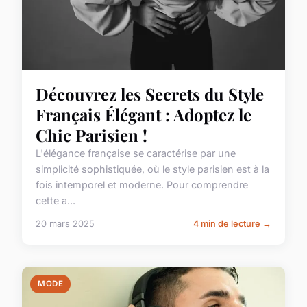
Découvrez les Secrets du Style
Français Élégant : Adoptez le
Chic Parisien !
L'élégance française se caractérise par une
simplicité sophistiquée, où le style parisien est à la
fois intemporel et moderne. Pour comprendre
cette a...
20 mars 2025
4 min de lecture →
MODE