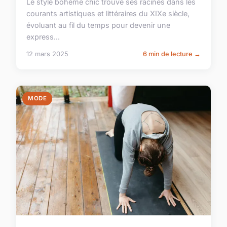
Le style bohème chic trouve ses racines dans les
courants artistiques et littéraires du XIXe siècle,
évoluant au fil du temps pour devenir une
express...
12 mars 2025
6 min de lecture →
MODE