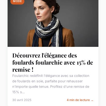
MODE
Découvrez l'élégance des
foulards foularchic avec 15% de
remise !
Foularchic redéfinit l'élégance avec sa collection
de foulards en soie, parfaite pour rehausser
n'importe quelle tenue. Profitez d'une remise de
15% s...
30 avril 2025
4 min de lecture →