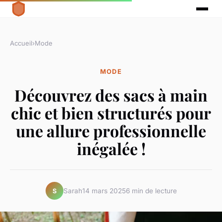
Accueil
›
Mode
MODE
Découvrez des sacs à main
chic et bien structurés pour
une allure professionnelle
inégalée !
Sarah
14 mars 2025
6 min de lecture
S