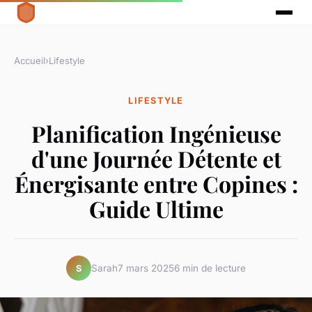
Accueil
›
Lifestyle
LIFESTYLE
Planification Ingénieuse
d'une Journée Détente et
Énergisante entre Copines :
Guide Ultime
Sarah
7 mars 2025
6 min de lecture
S