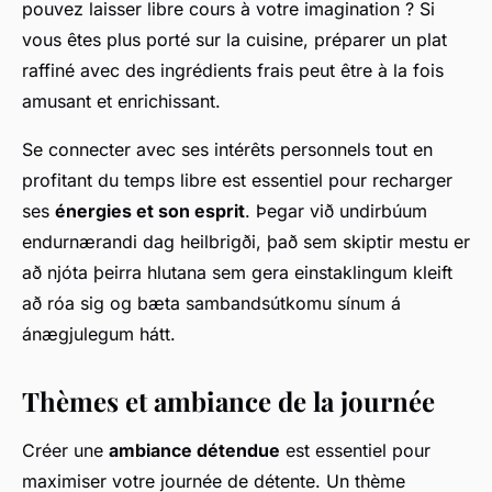
pouvez laisser libre cours à votre imagination ? Si
vous êtes plus porté sur la cuisine, préparer un plat
raffiné avec des ingrédients frais peut être à la fois
amusant et enrichissant.
Se connecter avec ses intérêts personnels tout en
profitant du temps libre est essentiel pour recharger
ses
énergies et son esprit
. Þegar við undirbúum
endurnærandi dag heilbrigði, það sem skiptir mestu er
að njóta þeirra hlutana sem gera einstaklingum kleift
að róa sig og bæta sambandsútkomu sínum á
ánægjulegum hátt.
Thèmes et ambiance de la journée
Créer une
ambiance détendue
est essentiel pour
maximiser votre journée de détente. Un thème