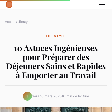
Accueil
›
Lifestyle
LIFESTYLE
10 Astuces Ingénieuses
pour Préparer des
Déjeuners Sains et Rapides
à Emporter au Travail
Sarah
6 mars 2025
10 min de lecture
S