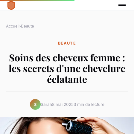
Accueil
›
Beaute
BEAUTE
Soins des cheveux femme :
les secrets d'une chevelure
éclatante
Sarah
8 mai 2025
3 min de lecture
S