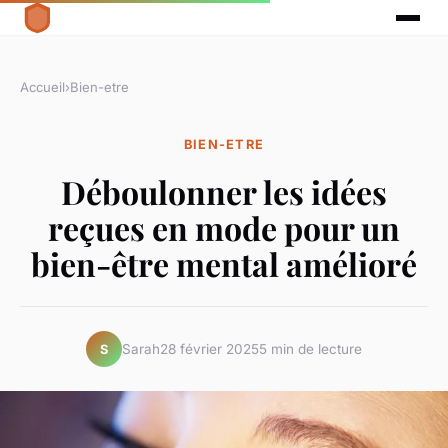
Accueil
›
Bien-etre
BIEN-ETRE
Déboulonner les idées
reçues en mode pour un
bien-être mental amélioré
Sarah
28 février 2025
5 min de lecture
S