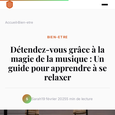
Accueil
›
Bien-etre
BIEN-ETRE
Détendez-vous grâce à la
magie de la musique : Un
guide pour apprendre à se
relaxer
Sarah
19 février 2025
5 min de lecture
S