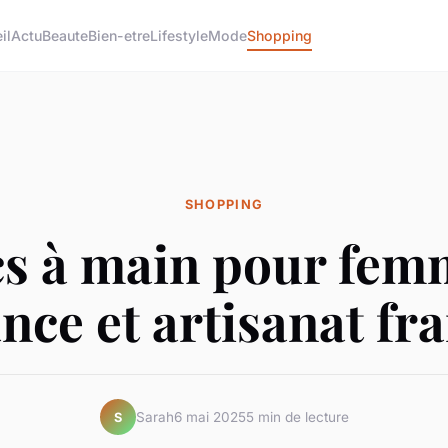
il
Actu
Beaute
Bien-etre
Lifestyle
Mode
Shopping
SHOPPING
s à main pour fem
nce et artisanat fr
Sarah
6 mai 2025
5 min de lecture
S