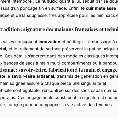
nement intemporel. Le
nubuck
, quant à lui, séduit par sa dou
issus d’un ponçage fin en surface. Enfin, le
cuir matelassé
que et de la souplesse, très appréciée pour les mini sacs é
tradition : signature des maisons françaises et techn
nçaises conjuguent
innovation
et héritage. L’embossage à 
tal
, et le traitement de surface préservent la patine unique 
e. Ces détails s’ancrent dans des modèles classiques intemp
exigences de sacs à main multi-compartiments ou à bandoul
tisanat : savoir-faire, fabrication à la main et engag
ète le
savoir-faire artisanal
, transmis de génération en gén
 main soignée assure à chaque pièce une singularité et
fficilement égalable, rencontrée sur des sacs cabas cuir s
orains. Ces engagements constituent la signature d’une p
ble, conçue pour accompagner la vie active des femmes.