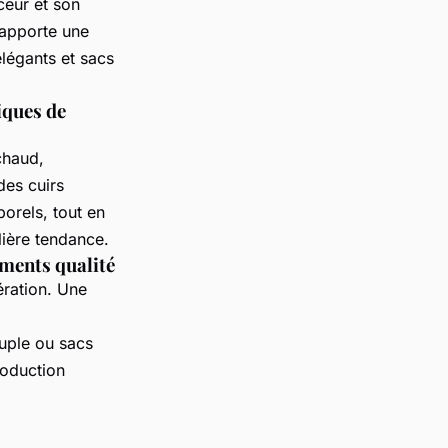
ceur et son
apporte une
légants et sacs
iques de
chaud,
des cuirs
orels, tout en
ière tendance.
ements qualité
ération. Une
ouple ou sacs
roduction