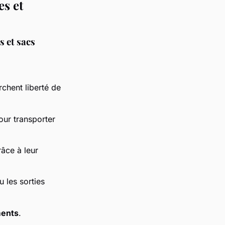
es et
s et sacs
rchent liberté de
our transporter
âce à leur
u les sorties
ments
.