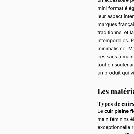
un accessoire po
mini format élég
leur aspect inte
marques françai
traditionnel et 
intemporelles. P
minimalisme, Maj
ces sacs à main
tout en soutenant
un produit qui vi
Les matéria
Types de cuirs
Le
cuir pleine f
main féminins él
exceptionnelle 