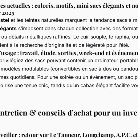
s actuelles : coloris, motifs, mini sacs élégants et 
é 2025
stel
et les teintes naturelles marquent la tendance sacs à 
légants
s’imposent dans chaque collection avec des format
ou détails métalliques raffinés. Le cuir souple, le raphia, o
ent à la recherche d’originalité et de légèreté pour l’été.
’usage : travail, étude, sorties, week-end et événeme
privilégiez des sacs pouvant contenir un ordinateur portabl
modèles modulables (convertibles en sac à dos ou bandoul
hmes quotidiens. Pour une soirée ou un événement, un sac 
irise une tenue chic, tandis qu’un cabas élégant facilite v
ntretien & conseils d’achat pour un inv
eiller : retour sur Le Tanneur, Longchamp, A.P.C. et