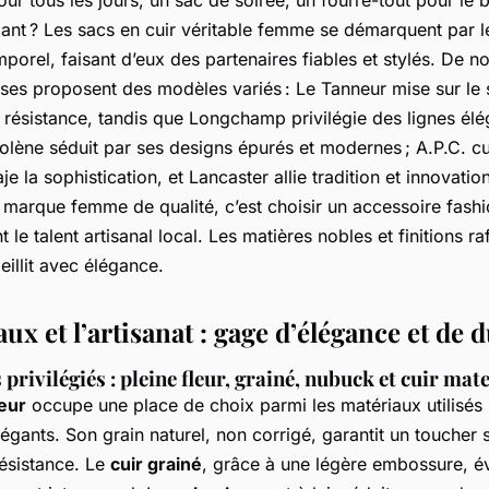
ur tous les jours, un sac de soirée, un fourre-tout pour le 
ant ? Les sacs en cuir véritable femme se démarquent par le
mporel, faisant d’eux des partenaires fiables et stylés. De 
ses proposent des modèles variés : Le Tanneur mise sur le s
la résistance, tandis que Longchamp privilégie des lignes élé
olène séduit par ses designs épurés et modernes ; A.P.C. cul
e la sophistication, et Lancaster allie tradition et innovatio
 marque femme de qualité, c’est choisir un accessoire fashi
 le talent artisanal local. Les matières nobles et finitions ra
eillit avec élégance.
ux et l’artisanat : gage d’élégance et de d
 privilégiés : pleine fleur, grainé, nubuck et cuir mat
leur
occupe une place de choix parmi les matériaux utilisés 
égants. Son grain naturel, non corrigé, garantit un toucher
résistance. Le
cuir grainé
, grâce à une légère embossure, év