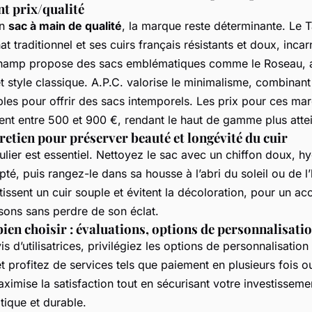
t prix/qualité
un
sac à main de qualité
, la marque reste déterminante. Le 
t traditionnel et ses cuirs français résistants et doux, incarn
hamp propose des sacs emblématiques comme le Roseau, 
et style classique. A.P.C. valorise le minimalisme, combinan
bles pour offrir des sacs intemporels. Les prix pour ces ma
ient entre 500 et 900 €, rendant le haut de gamme plus atte
retien pour préserver beauté et longévité du cuir
ulier est essentiel. Nettoyez le sac avec un chiffon doux, h
é, puis rangez-le dans sa housse à l’abri du soleil ou de l
issent un cuir souple et évitent la décoloration, pour un ac
isons sans perdre de son éclat.
ien choisir : évaluations, options de personnalisatio
is d’utilisatrices, privilégiez les options de personnalisati
profitez de services tels que paiement en plusieurs fois o
aximise la satisfaction tout en sécurisant votre investissem
atique et durable.