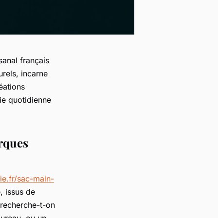
sanal français
rels, incarne
éations
vie quotidienne
arques
ie.fr/sac-main-
, issus de
: recherche-t-on