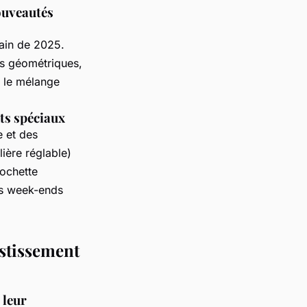
nouveautés
main de 2025.
s géométriques,
u le mélange
nts spéciaux
e et des
ière réglable)
pochette
os week-ends
estissement
 leur