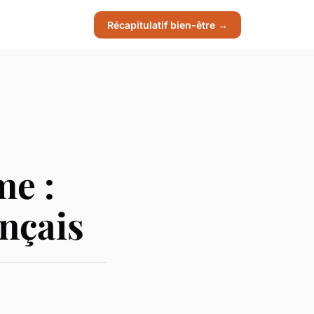
Récapitulatif bien-être →
me :
ançais