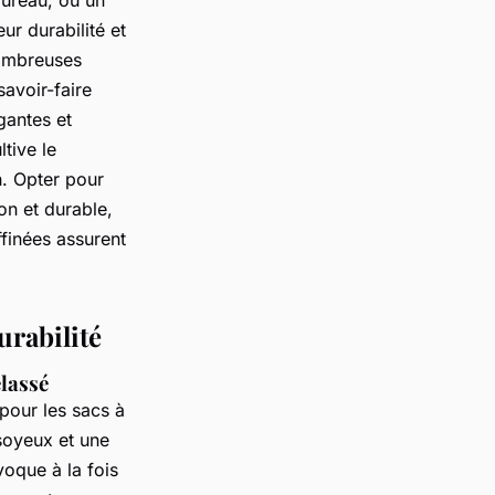
bureau, ou un
ur durabilité et
nombreuses
avoir-faire
gantes et
tive le
n. Opter pour
on et durable,
ffinées assurent
urabilité
elassé
pour les sacs à
 soyeux et une
oque à la fois