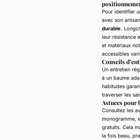
positionnemen
Pour identifier 
avec son artisana
durable
. Longc
leur résistance 
et matériaux no
accessibles var
Conseils d’ent
Un entretien rég
à un baume adapt
habitudes garant
traverser les sa
Astuces pour b
Consultez les av
monogramme, et 
gratuits. Cela m
la fois beau, pr