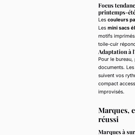
Focus tendance
printemps-ét
Les
couleurs pa
Les
mini sacs é
motifs imprimés 
toile-cuir répond
Adaptation à l
Pour le bureau, 
documents. Les 
suivent vos ryt
compact accesso
improvisés.
Marques, e
réussi
Marques à surv