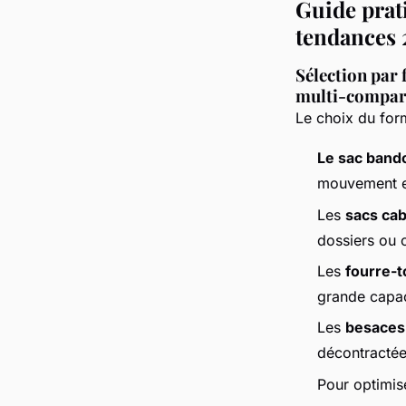
Guide prati
tendances 
Sélection par 
multi-compar
Le choix du for
Le sac band
mouvement et
Les
sacs cab
dossiers ou 
Les
fourre-t
grande capac
Les
besaces
décontractée
Pour optimise