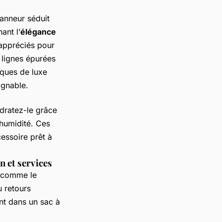
Tanneur séduit
ant l’
élégance
appréciés pour
t lignes épurées
rques de luxe
ignable.
ydratez-le grâce
’humidité. Ces
cessoire prêt à
n et services
on comme le
u retours
ent dans un sac à