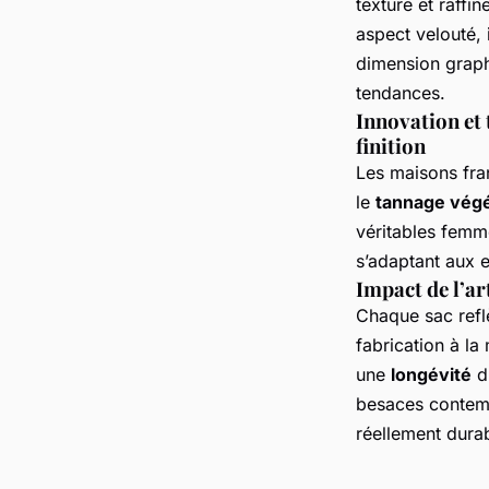
texture et raffi
aspect velouté, 
dimension graphi
tendances.
Innovation et 
finition
Les maisons fra
le
tannage végé
véritables femm
s’adaptant aux 
Impact de l’ar
Chaque sac refl
fabrication à la
une
longévité
di
besaces contemp
réellement dura